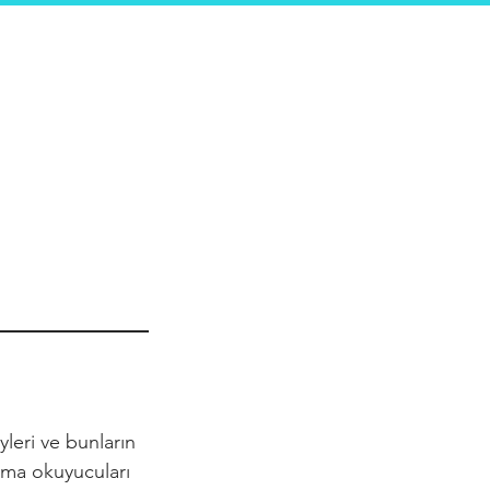
leri ve bunların
klama okuyucuları