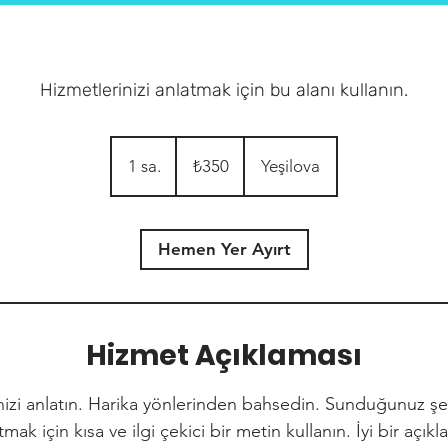
Hizmetlerinizi anlatmak için bu alanı kullanın.
₺350
Türk
1 sa.
1
₺350
Yeşilova
lirası
s
a
Hemen Yer Ayırt
Hizmet Açıklaması
izi anlatın. Harika yönlerinden bahsedin. Sunduğunuz şey
tmak için kısa ve ilgi çekici bir metin kullanın. İyi bir açı